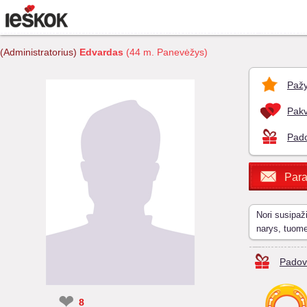
(Administratorius)
Edvardas
(44 m. Panevėžys)
Pažy
Pakv
Pado
Para
Nori susipaž
narys, tuom
Padov
❤
8