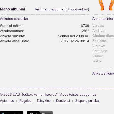
Mano albumai
Visi mano albumai (3 nuotraukos)
Anketos statistika
Anketos infor
Surinkti taškai:
6739
Vardas:
Atsakomumas:
29%
Amžius:
Anketa sukurta:
Seniau nei 2008 m.
Gimimo diena
Anketa atnaujinta:
2017.02.24 08:14
Zodiakas:
Vietovė:
Statusas:
Vaikai:
Ieško:
Anketos kome
© 2026 UAB "Ieškok komunikacijos". Visos teisės saugomos.
Apie mus
Pagalba
Taisyklės
Kontaktai
Slapukų politika
|
|
|
|